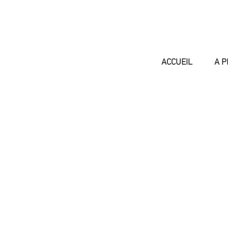
ACCUEIL
A P