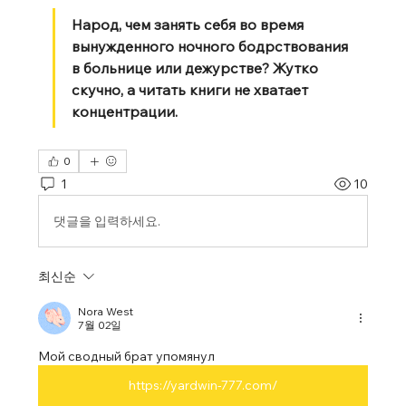
Народ, чем занять себя во время 
вынужденного ночного бодрствования 
в больнице или дежурстве? Жутко 
скучно, а читать книги не хватает 
концентрации.
0
1
10
댓글을 입력하세요.
최신순
Nora West
7월 02일
Мой сводный брат упомянул 
https://yardwin-777.com/