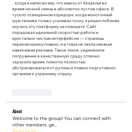
 , когда я написал ему, что маюсь от безделья во 
время ночной смены в абсолютно пустом офисе. В 
тускло освещённом коридоре, когда монотонный 
шум техники только усиливал тоску, я решил поближе 
изучить эту платформу на планшете. Сайт 
порадовал идеальной скоростью работы и 
кристально чистым интерфейсом — страницы 
переключались плавно, и в глаза не лезла никакая 
навязчивая реклама. Такое тихое, уединённое 
погружение в качественную среду отлично 
скрасило время, помогло полностью 
абстрагироваться от рутины и плавно подготовило 
организм к утреннему отдыху.
좋아요
답글
About
Welcome to the group! You can connect with
other members, ge
...
Read more