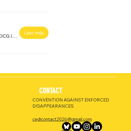
Leer más
CICG I Amphi D (y en línea)
CONTACT
CONVENTION AGAINST ENFORCED
DISAPPEARANCES
cedicontact2026@gmail.com