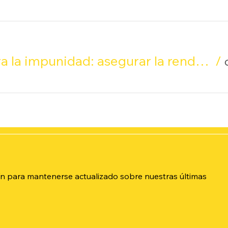
La lucha contra la impunidad: asegurar la rendición de cuentas a nivel internacional de autores de desapariciones forzadas
/
n para mantenerse actualizado sobre nuestras últimas