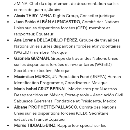
ZMINA, Chef du département de documentation sur les 
crimes de guerre, Ukraine
Alexis THIRY
, MENA Rights Group, Conseiller juridique
Juan Pablo ALBÁN ALENCASTRO
, Comité des Nations 
Unies sur les disparitions forcées (CED), membre et 
rapporteur, Équateur
Ana Lorena DELGADILLO PÉREZ
, Groupe de travail des 
Nations Unies sur les disparitions forcées et involontaires 
(WGEID), membre, Mexique
Gabriela GUZMAN
, Groupe de travail des Nations Unies 
sur les disparitions forcées et involontaires (WGEID), 
Secrétaire exécutive, Mexique
Maximilian MURCK
, UN Population Fund (UNFPA) Human 
Identification Programme, Coordinateur, Mexique
María Isabel CRUZ BERNAL
, Movimiento por Nuestros 
Desaparecidos en México, Porte-parole – Asociación Civil 
Sabuesos Guerreras, Fondatrice et Présidente, Mexico
Albane PROPHETTE-PALLASCO,
 Comité des Nations 
Unies sur les disparitions forcées (CED), Secrétaire 
exécutive, France/Équateur
Morris TIDBALL-BINZ,
 Rapporteur spécial sur les 