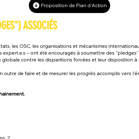
Proposition de Plan d'Action
GES") ASSOCIÉS
États, les OSC, les organisations et mécanismes internationaux
es expert.e.s – ont été encouragés à soumettre des "pledges
globale contre les disparitions forcées et leur disposition à 
utre de faire et de mesurer les progrès accomplis vers l'éra
chainement.
ns: 2