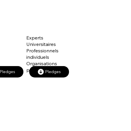
 CIVILE
PROFESSIONNELS
Experts
Universitaires
Professionnels
individuels
Organisations
professionnelles
Pledges
Pledges