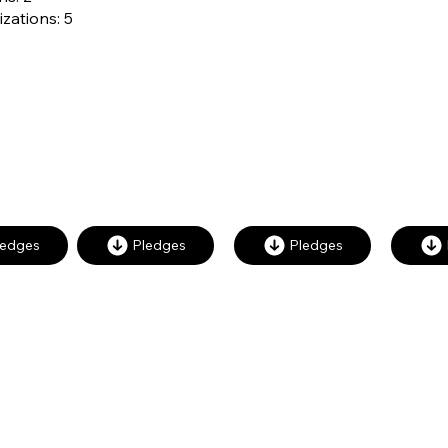
zations: 5
INSTITUTIONS
SOCIÉTÉ
ORGANISATIONS
NATIONALES
REGIONALES ET
DES DROITS
INTERNATIONALE
HUMAINS
S
ledges
Pledges
Pledges