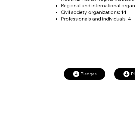
Regional and international organi
Civil society organizations: 14
Professionals and individuals: 4
PARTENAIRES
ETATS
DU WCED
Pledges
P